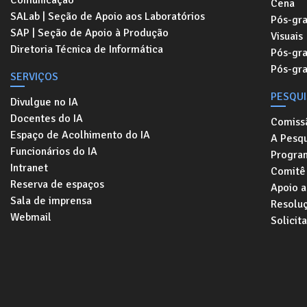
Comunicação
Cena
SALab | Seção de Apoio aos Laboratórios
Pós-gr
SAP | Seção de Apoio à Produção
Visuais
Diretoria Técnica de Informática
Pós-gr
Pós-gr
SERVIÇOS
PESQU
Divulgue no IA
Docentes do IA
Comiss
Espaço de Acolhimento do IA
A Pesqu
Funcionários do IA
Progra
Intranet
Comitê 
Reserva de espaços
Apoio a
Sala de imprensa
Resolu
Webmail
Solicit