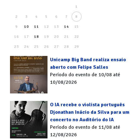
1
2
3
4
5
6
7
8
9
10
11
12
13
14
15
16
17
18
19
20
21
22
23
24
25
26
27
28
29
30
31
Unicamp Big Band realiza ensaio
aberto com Felipe Salles
Período do evento de 10/08 até
10/08/2026
O IA recebe o violista português
Djonathan Inácio da Silva para um
concerto no Auditório do IA
Período do evento de 11/08 até
12/08/2026