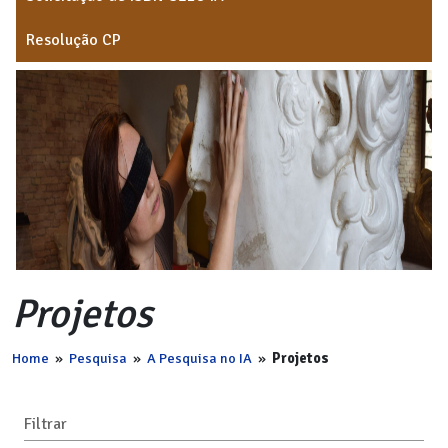
Resolução CP
Projetos
Home
»
Pesquisa
»
A Pesquisa no IA
»
Projetos
Filtrar