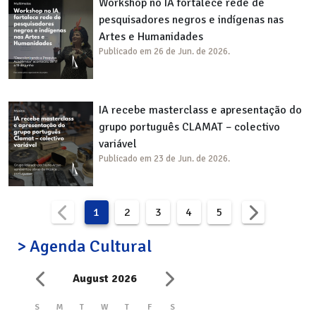
Workshop no IA fortalece rede de
pesquisadores negros e indígenas nas
Artes e Humanidades
Publicado em 26 de Jun. de 2026.
IA recebe masterclass e apresentação do
grupo português CLAMAT – colectivo
variável
Publicado em 23 de Jun. de 2026.
1
2
3
4
5
> Agenda Cultural
August 2026
S
M
T
W
T
F
S