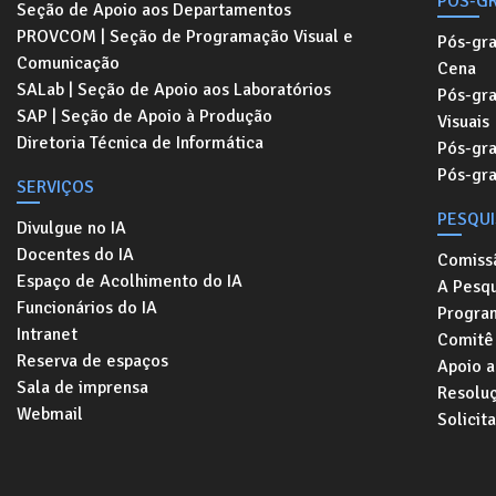
PÓS-G
Seção de Apoio aos Departamentos
PROVCOM | Seção de Programação Visual e
Pós-gr
Comunicação
Cena
SALab | Seção de Apoio aos Laboratórios
Pós-gr
SAP | Seção de Apoio à Produção
Visuais
Diretoria Técnica de Informática
Pós-gr
Pós-gr
SERVIÇOS
PESQU
Divulgue no IA
Docentes do IA
Comiss
Espaço de Acolhimento do IA
A Pesqu
Funcionários do IA
Progra
Intranet
Comitê 
Reserva de espaços
Apoio a
Sala de imprensa
Resolu
Webmail
Solicit