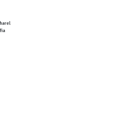
charel
fia