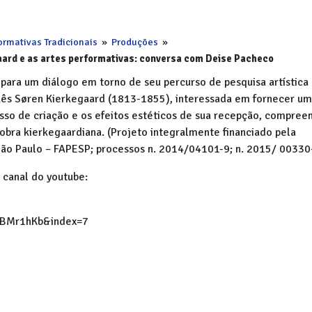
ormativas Tradicionais
»
Produções
»
aard e as artes performativas: conversa com Deise Pacheco
ara um diálogo em torno de seu percurso de pesquisa artística
uês Søren Kierkegaard (1813-1855), interessada em fornecer u
sso de criação e os efeitos estéticos de sua recepção, compree
a obra kierkegaardiana. (Projeto integralmente financiado pela
ão Paulo – FAPESP; processos n. 2014/04101-9; n. 2015/ 00330
 canal do youtube:
BMr1hKb&index=7