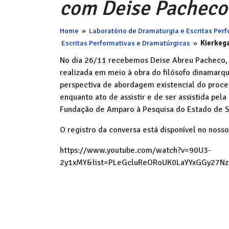
com Deise Pacheco
Home
»
Laboratório de Dramaturgia e Escritas Perf
Escritas Performativas e Dramatúrgicas
»
Kierkeg
No dia 26/11 recebemos Deise Abreu Pacheco, p
realizada em meio à obra do filósofo dinamarq
perspectiva de abordagem existencial do proce
enquanto ato de assistir e de ser assistida pel
Fundação de Amparo à Pesquisa do Estado de S
O registro da conversa está disponível no nosso
https://www.youtube.com/watch?v=90U3-
2y1xMY&list=PLeGcluReORoUK0LaYYxGGy27Nz