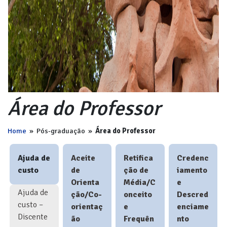
Área do Professor
Home
»
Pós-graduação
»
Área do Professor
Ajuda de
Aceite
Retifica
Credenc
custo
de
ção de
iamento
Orienta
Média/C
e
Ajuda de
ção/Co-
onceito
Descred
custo –
orientaç
e
enciame
Discente
ão
Frequên
nto