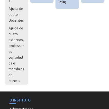
s
cia;
Ajuda de
custo –
Docentes
Ajuda de
custo
externos,
professor
es
convidad
os e
membros
de
bancas
O INSTITUTO