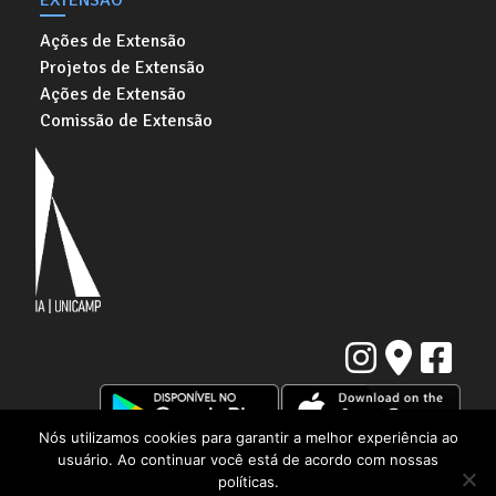
Ações de Extensão
Projetos de Extensão
Ações de Extensão
Comissão de Extensão
Nós utilizamos cookies para garantir a melhor experiência ao
Instituto de Artes da Universidade Estadual de Campinas
usuário. Ao continuar você está de acordo com nossas
Rua Elis Regina, 50. Cidade Universitária "Zeferino Vaz" | Barão Geraldo,
políticas.
Campinas - SP | CEP: 13083-854