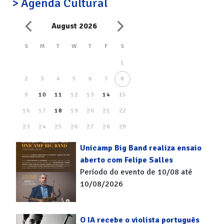
> Agenda Cultural
August 2026
S
M
T
W
T
F
S
1
2
3
4
5
6
7
8
9
10
11
12
13
14
15
16
17
18
19
20
21
22
23
24
25
26
27
28
29
30
31
Unicamp Big Band realiza ensaio
aberto com Felipe Salles
Período do evento de 10/08 até
10/08/2026
O IA recebe o violista português