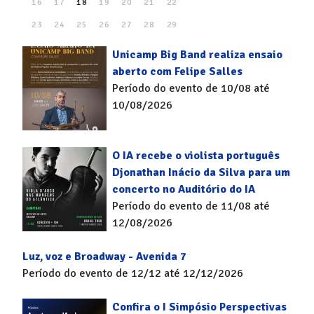
16
17
18
19
20
21
22
23
24
25
26
27
28
29
30
31
Unicamp Big Band realiza ensaio
aberto com Felipe Salles
Período do evento de 10/08 até
10/08/2026
O IA recebe o violista português
Djonathan Inácio da Silva para um
concerto no Auditório do IA
Período do evento de 11/08 até
12/08/2026
Luz, voz e Broadway - Avenida 7
Período do evento de 12/12 até 12/12/2026
Confira o I Simpósio Perspectivas