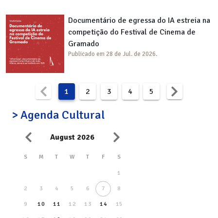
Documentário de egressa do IA estreia na
competição do Festival de Cinema de
Gramado
Publicado em 28 de Jul. de 2026.
1
2
3
4
5
> Agenda Cultural
August 2026
S
M
T
W
T
F
S
1
2
3
4
5
6
7
8
9
10
11
12
13
14
15