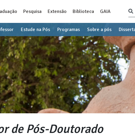
raduação
Pesquisa
Extensão
Biblioteca
GAIA
ofessor
Estude na Pós
Programas
Sobre a pós
Dissert
or de Pós-Doutorado