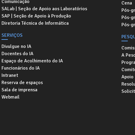
Comunicação
Cena
SALab | Seção de Apoio aos Laboratórios
Pós-gr
SAP | Seção de Apoio à Produção
Pós-g
Diretoria Técnica de Informática
Pós-g
SERVIÇOS
PESQU
Divulgue no IA
Comis
Docentes do IA
A Pesq
Espaço de Acolhimento do IA
Progr
Funcionários do IA
Comitê
Intranet
Apoio
Reserva de espaços
Resol
Sala de imprensa
Solici
Webmail