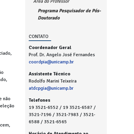
Área do Professor
Programa Pesquisador de Pós-
Doutorado
CONTATO
Coordenador Geral
ciado,
Prof. Dr. Angelo José Fernandes
coordpia@unicamp.br
ão
Assistente Técnico
ado,
Rodolfo Marini Teixeira
atdcpgia@unicamp.br
e não
Telefones
seleção
19 3521-6552 / 19 3521-6587 /
3521-7196 / 3521-7983 / 3521-
6588 / 3521-6565
ecem,
Horário de Atendimento ao