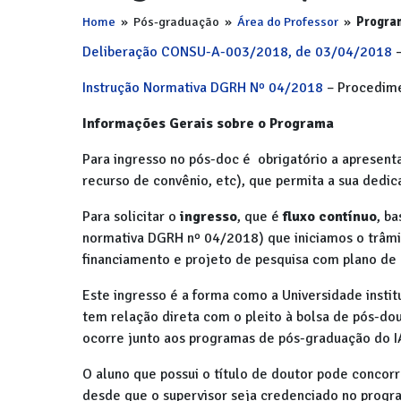
Home
»
Pós-graduação
»
Área do Professor
»
Progra
Deliberação CONSU-A-003/2018, de 03/04/2018
–
Instrução Normativa DGRH Nº 04/2018
– Procedime
Informações Gerais sobre o Programa
Para ingresso no pós-doc é obrigatório a aprese
recurso de convênio, etc), que permita a sua dedi
Para solicitar o
ingresso
, que é
fluxo contínuo
, b
normativa DGRH nº 04/2018) que iniciamos o trâmit
financiamento e projeto de pesquisa com plano de a
Este ingresso é a forma como a Universidade instit
tem relação direta com o pleito à bolsa de pós-d
ocorre junto aos programas de pós-graduação do I
O aluno que possui o título de doutor pode conco
desde que o supervisor seja credenciado no program