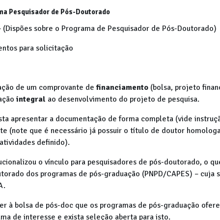
ma Pesquisador de Pós-Doutorado
 (Dispões sobre o Programa de Pesquisador de Pós-Doutorado)
ntos para solicitação
ntação de um comprovante de
financiamento
(bolsa, projeto finan
cação
integral
ao desenvolvimento do projeto de pesquisa.
asta apresentar a documentação de forma completa (vide instruç
e (note que é necessário já possuir o título de doutor homolog
tividades definido).
ucionalizou o vínculo para pesquisadores de pós-doutorado, o qu
outorado dos programas de pós-graduação (PNPD/CAPES) – cuja 
A.
rrer à bolsa de pós-doc que os programas de pós-graduação ofer
a de interesse e exista seleção aberta para isto.