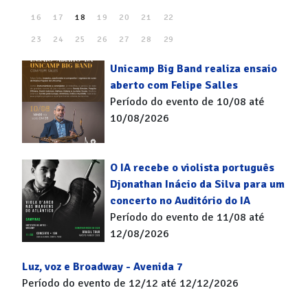
16
17
18
19
20
21
22
23
24
25
26
27
28
29
30
31
Unicamp Big Band realiza ensaio
aberto com Felipe Salles
Período do evento de 10/08 até
10/08/2026
O IA recebe o violista português
Djonathan Inácio da Silva para um
concerto no Auditório do IA
Período do evento de 11/08 até
12/08/2026
Luz, voz e Broadway - Avenida 7
Período do evento de 12/12 até 12/12/2026