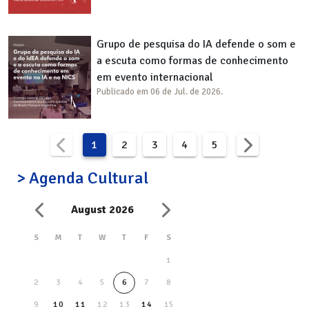
Grupo de pesquisa do IA defende o som e
a escuta como formas de conhecimento
em evento internacional
Publicado em 06 de Jul. de 2026.
1
2
3
4
5
> Agenda Cultural
August 2026
S
M
T
W
T
F
S
1
2
3
4
5
6
7
8
9
10
11
12
13
14
15