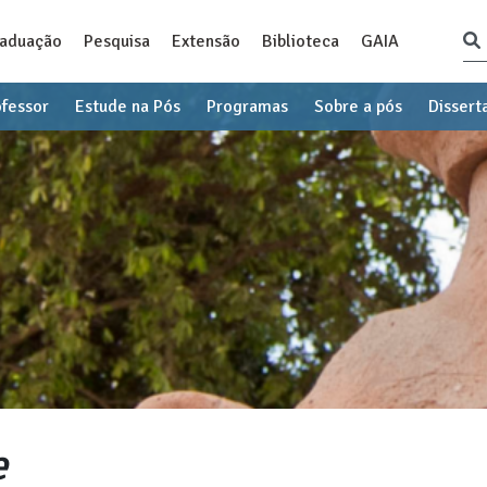
raduação
Pesquisa
Extensão
Biblioteca
GAIA
ofessor
Estude na Pós
Programas
Sobre a pós
Dissert
e