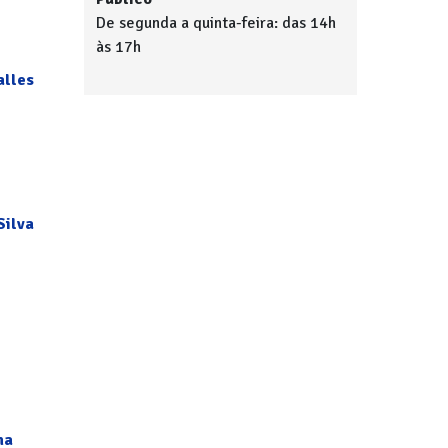
De segunda a quinta-feira: das 14h
às 17h
alles
Silva
na