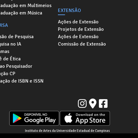
raduação em Multimeios
EXTENSÃO
raduação em Música
Ações de Extensão
ISA
Projetos de Extensão
são de Pesquisa
Ações de Extensão
uisa no IA
Comissão de Extensão
amas
 de Ética
 ao Pesquisador
ução CP
tação de ISBN e ISSN
Instituto de Artes da Universidade Estadual de Campinas
sitária "Zeferino Vaz" | Barão Geraldo, Campinas - SP | CEP: 13083-854