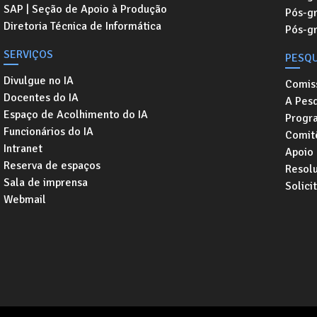
SAP | Seção de Apoio à Produção
Pós-g
Diretoria Técnica de Informática
Pós-g
SERVIÇOS
PESQU
Divulgue no IA
Comis
Docentes do IA
A Pesq
Espaço de Acolhimento do IA
Progr
Funcionários do IA
Comitê
Intranet
Apoio
Reserva de espaços
Resol
Sala de imprensa
Solici
Webmail
Rua Elis Regina, 50. Cidade Univer